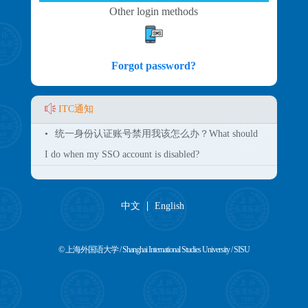
Other login methods
Forgot password?
ITC通知
•
统一身份认证账号禁用我该怎么办？What should
I do when my SSO account is disabled?
中文
English
© 上海外国语大学 / Shanghai International Studies University / SISU