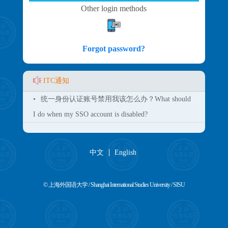
Other login methods
Forgot password?
ITC通知
•
统一身份认证账号禁用我该怎么办？What should
I do when my SSO account is disabled?
中文
English
© 上海外国语大学 / Shanghai International Studies University / SISU