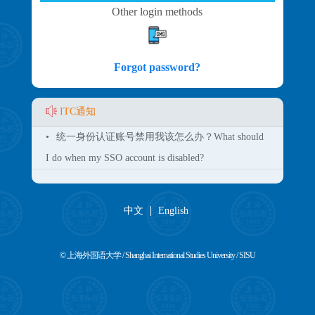
Other login methods
Forgot password?
ITC通知
•
统一身份认证账号禁用我该怎么办？What should
I do when my SSO account is disabled?
中文
English
© 上海外国语大学 / Shanghai International Studies University / SISU