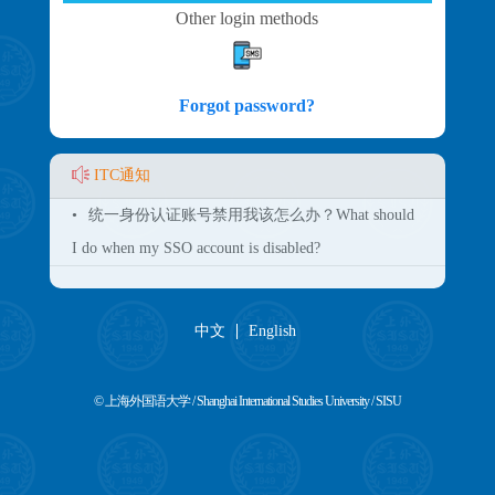
Other login methods
Forgot password?
ITC通知
•
统一身份认证账号禁用我该怎么办？What should
I do when my SSO account is disabled?
中文
English
© 上海外国语大学 / Shanghai International Studies University / SISU