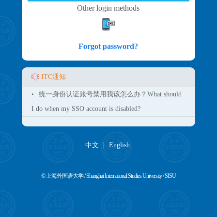
Other login methods
Forgot password?
ITC通知
•
统一身份认证账号禁用我该怎么办？What should
I do when my SSO account is disabled?
中文
English
© 上海外国语大学 / Shanghai International Studies University / SISU