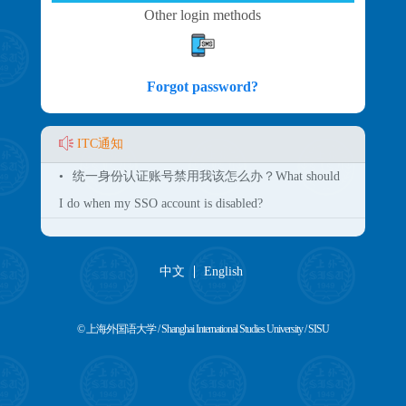
Other login methods
Forgot password?
ITC通知
•
统一身份认证账号禁用我该怎么办？What should
I do when my SSO account is disabled?
中文
English
© 上海外国语大学 / Shanghai International Studies University / SISU