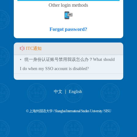
Other login methods
Forgot password?
ITC通知
•
统一身份认证账号禁用我该怎么办？What should
I do when my SSO account is disabled?
中文
English
© 上海外国语大学 / Shanghai International Studies University / SISU