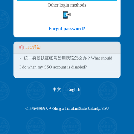
Other login methods
Forgot password?
ITC通知
•
统一身份认证账号禁用我该怎么办？What should
I do when my SSO account is disabled?
中文
English
© 上海外国语大学 / Shanghai International Studies University / SISU